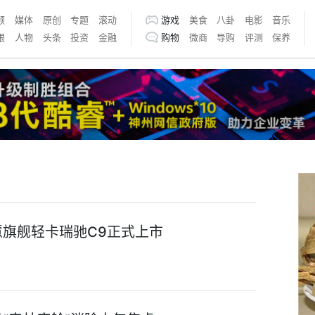
频
媒体
原创
专题
滚动
游戏
美食
八卦
电影
音乐
银
人物
头条
投资
金融
购物
微商
导购
评测
保养
慧旗舰轻卡瑞驰C9正式上市