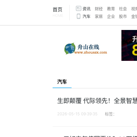
资讯
财经
教育
社会
视
首页
HOME
汽车
家居
企业
股市
金
汽车
生即颠覆 代际领先！全景智
2026-05-15 09:39:35
标签：