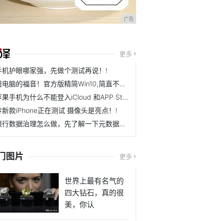
广告
更多
手机护眼哪家强，先做个测试再说！!
旧电脑的福音！官方版精简Win10,简直不要太香!
苹果手机为什么不能登入iCloud 和APP Store!
传新款iPhone正在测试 摄像头是亮点！!
银行数据治理怎么做，先了解一下元数据管理在银行业务中的应用!
门图片
更多
世界上最有名气的
四大钻石，真的很
美，你认