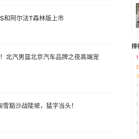
法S和阿尔法T森林版上市
排
！北汽男篮北京汽车品牌之夜高端宠
！掏雪豁沙战陡坡，猛字当头！