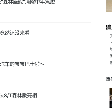
“森林座舱”消除中年焦虑
竟然还没来看
汽车的宝宝巴士啦～
热
法S/T森林版亮相