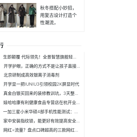
秋冬搭配小妙招，
用复古设计打造个
性潮流，
行
生即颠覆 代际领先！全景智慧旗舰轻卡瑞驰C9正式上市
开学护眼，正确的方式不是让孩子直接远离电子产品
北京研制成高效银离子消毒剂
开学显一把IUNIU3引领校园2K屏显时代
真金白银买回来的装修教训坑，3天整理总结：让你少花冤枉钱
娃哈哈康有利健康食品专营店在杭开业，探索“电商+零售”新模式
一加三星小米华硕4部手机性能测试：一加手机6T仍是机皇
家中安装指纹锁，能更好有效提高安全 让我们生活更稳定放心
网红=流量？盘点口碑超高的三款网红饮料，哪一款是你最爱？