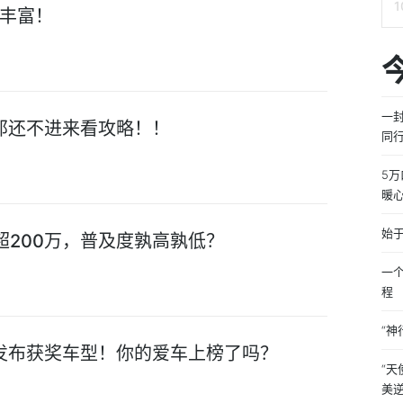
丰富！
一
？那还不进来看攻略！！
同行
5
暖心
始于
城超200万，普及度孰高孰低？
一
程
“神
》发布获奖车型！你的爱车上榜了吗？
“
美