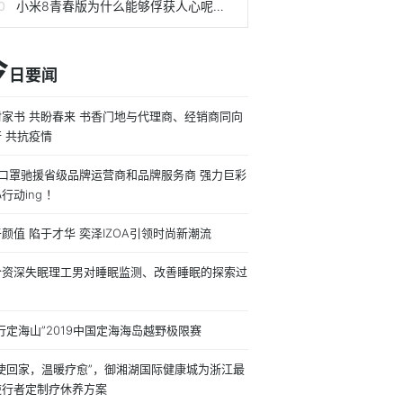
小米8青春版为什么能够俘获人心呢？看完下面强大功能你就知道了
今
日要闻
封家书 共盼春来 书香门地与代理商、经销商同向
 共抗疫情
万口罩驰援省级品牌运营商和品牌服务商 强力巨彩
行动ing ！
颜值 陷于才华 奕泽IZOA引领时尚新潮流
个资深失眠理工男对睡眠监测、改善睡眠的探索过
行定海山”2019中国定海海岛越野极限赛
天使回家，温暖疗愈”，御湘湖国际健康城为浙江最
逆行者定制疗休养方案