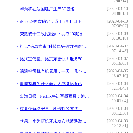
17:06:14]
[2020-04-10
华为将在法国建厂生产5G设备
08:08:15]
[2020-04-10
iPhone9再次确定，或于3月31日正式发布，价格更感人
07:38:02]
[2020-04-09
荣耀双十二战报出炉：共夺19项冠军，V30系列表现突出
07:30:18]
[2020-04-07
打击“信息病毒”科技巨头努力消除“内容鸿沟”
07:14:48]
[2020-04-07
比淘宝便宜、比京东更快！服务50万村民，网络乡村是如何做到的？
06:19:03]
[2020-04-06
滴滴把司机当机器用，一天十几小时不停干，干不好降低你的服务分
16:02:10]
[2020-04-04
电脑整机为什么会让人感觉比自己配便宜
12:14:43]
[2020-04-04
出海日报 | Netflix将进军墨西哥；迪士尼将在印度推出Disney+
10:01:04]
[2020-04-04
这几个解决安卓手机卡顿的方法，让你的手机变飞快
08:12:38]
[2020-04-03
苹果、华为新机还未发布就遭遇劲敌，小米10已成目前5G手机天花板
10:12:51]