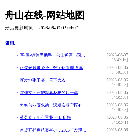
舟山在线-网站地图
最后更新时间：2026-08-09 02:04:07
资讯
[2026-08-07
医·保·银跨界携手！佛山禅医与国寿、广发达成三方共建签约仪式圆满举行
16:47:16]
[2026-08-06
正先教育董荣强：数字化管理 育学子成长
14:40:30]
[2026-08-06
新发地张玉玺：天下大农
14:40:23]
[2026-08-06
霍连文：守护魏县花布的四十年
14:39:56]
[2026-08-06
力智伟业廖水德：深耕实业守匠心
14:40:08]
[2026-08-06
蔡荣熹：用心置业 不负所托
14:39:41]
[2026-08-06
首场开捕启航宴举办，2026「发现宝藏小城」鲜动舟山