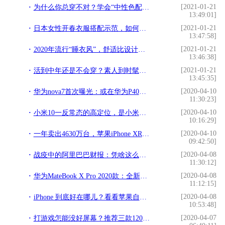
[2021-01-21
为什么你总穿不对？学会“中性色配色”干货，最实用高级的色彩搭配
13:49:01]
[2021-01-21
日本女性开春衣服搭配示范，如何凭借穿衣突出重围，这3套就够了
13:47:58]
[2021-01-21
2020年流行“睡衣风”，舒适比设计更重要？
13:46:38]
[2021-01-21
活到中年还是不会穿？素人到时髦精的蜕变：你缺的是正确审美思维
13:45:35]
[2020-04-10
华为nova7首次曝光：或在华为P40之后四月初发布
11:30:23]
[2020-04-10
小米10一反常态的高定位，是小米公司迎接5G时代的一次重要突破
10:16:29]
[2020-04-10
一年卖出4630万台，苹果iPhone XR成去年全球最受欢迎智能手机
09:42:50]
[2020-04-08
战疫中的阿里巴巴财报：凭啥这么牛？
11:30:12]
[2020-04-08
华为MateBook X Pro 2020款：全新配色+3K屏+多屏协同，真香
11:12:15]
[2020-04-08
iPhone 到底好在哪儿？看看苹果自己怎么说
10:53:48]
[2020-04-07
打游戏怎能没好屏幕？推荐三款120HZ刷新率屏幕手机，1999元起