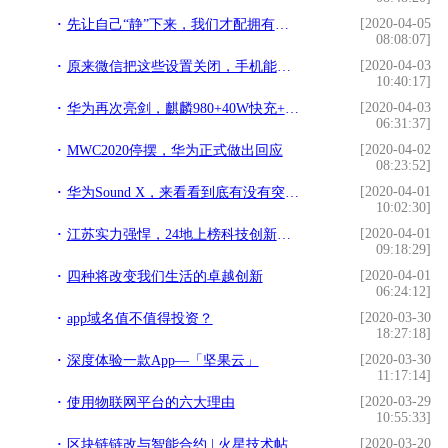
[2020-04-05
先让自己“静”下来，我们才配拥有强大的力量
08:08:07]
[2020-04-03
原来微信把这些设置关闭，手机能清理大量内存，你不会不知道吧
10:40:17]
[2020-04-03
华为再次亮剑，麒麟980+40W快充+128GB跌至“荣耀价”，还香吗？
06:31:37]
[2020-04-02
MWC2020停摆，华为正式做出回应
08:23:52]
[2020-04-01
华为Sound X，来看看到底有没有突破声学想象
10:02:30]
[2020-04-01
江苏实力强悍，24地上榜科技创新百强县
09:18:29]
[2020-04-01
四种将改变我们生活的卓越创新
06:24:12]
[2020-03-30
app域名值不值得投资？
18:27:18]
[2020-03-30
深度体验一款App—「坚果云」
11:17:14]
[2020-03-29
使用物联网平台的六大理由
10:55:33]
[2020-03-20
区块链链改与智能合约 | 火星技术帖