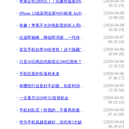
[2020-04-10
苹果定价2800元！！但廉价版新iPhone悬了
10:52:23]
[2020-04-08
iPhone 12或采用全新WiFi标准 AirDrop性能大提升？
12:08:20]
[2020-04-08
有趣！苹果不允许电影里的坏人用iPhone 你注意到了吗
10:36:19]
[2020-04-07
出道即巅峰，降临即消逝，一代传奇不跟随——致敬诺基亚N9
06:29:10]
[2020-04-06
其实手机自带30倍变焦！这个隐藏"望远镜"功能，你们都知道吗
20:04:28]
[2020-04-06
只卖10元商品也能卖出200亿营收？究竟如何做到
12:56:53]
[2020-04-06
手机巨星的坠落和未来
07:46:17]
[2020-04-05
有哪些行业是好不起眼，却是利润特别的高？
13:58:56]
[2020-04-05
一文看尽2020年5G投资机会
09:29:16]
[2020-04-04
手机别乱买！听我的，不要再急着买5G了
07:41:09]
[2020-04-04
华为手机虽越卖越好，但也有3大缺点，你都了解吗？
06:39:47]