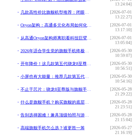
13:24:04]
[2026-07-01
几款高性价比旗舰机型推荐：闭眼入，不踩坑
13:22:27]
[2026-07-01
Oryon架构：高通多元化布局如何化解明星架构师离职风险
13:17:10]
[2026-07-01
从高通Oryon架构师离职看科技巨擘的体系化韧性
13:05:04]
[2026-05-30
2026年适合学生党的旗舰手机终极推荐，iQOO 15无需纠结
10:59:07]
[2026-05-30
开年降价！这几款第五代骁龙8至尊机型值得冲吗？
10:56:51]
[2026-05-30
小屏也有大能量：推荐几款第五代骁龙8至尊版小屏旗舰
10:54:16]
[2026-05-28
不止于芯片：骁龙8至尊版与旗舰手机的“地基革命”
21:29:22]
[2026-05-28
什么是旗舰手机？购买旗舰的底层逻辑是什么？
21:23:51]
[2026-05-28
告别选择困难！兼具顶级拍照与游戏战力的高端旗舰推荐
21:15:04]
[2026-05-27
高端旗舰手机怎么选？谁更胜一筹
21:16:19]