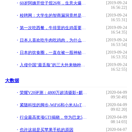
[2019-09-24
60岁阿姨开饺子馆26年，生意火爆顾客众多，却自责愧对孩子
16:56:22]
[2019-09-24
校聘网：大学生的智商漏洞竟然是从食堂开始显现的
16:55:31]
[2019-09-24
第一次吃西餐，牛排里的生鸡蛋要怎么吃？来一起学习吧
16:54:35]
[2019-09-24
日本人喜欢吃牛肉吃鸡肉，为什么不吃羊肉？日本人表示无奈
16:53:54]
[2019-09-24
日本的饮食圈，一直在被一股神秘力量统治...
16:53:35]
[2019-09-24
入侵中国“最丢脸”的三大外来物种，全部被我们吃得连渣都没剩
16:52:55]
大数据
[2020-04-09
荣耀V20评测：4800万超清摄影+麒麟980，实际体验到底如何！
09:50:49]
[2020-04-09
紧随科技的脚步-WiFi6和小米AIoT路由器AX3600评测
09:02:20]
[2020-04-09
行业最高奖项GTI揭晓，华为巴龙5000领先5G实力再获肯定
08:14:03]
[2020-04-07
也许这就是买苹果手机的原因