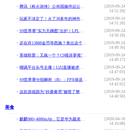
[2019-09-24
腾讯《枪火游侠》公布国服停运公告 11月30日正式关服
14:52:20]
[2019-09-24
玩家不淡定了！火了30多年的神作改成手游，40小时登上排行榜第一
14:51:26]
[2019-09-24
S9世界赛“实力天梯图”出炉！LPL三队均排名T1，网友评价扎心了
14:50:18]
[2019-09-24
还在存13888金币等西施？拿出这个坦克，让他化身“黑屏法师”
14:49:36]
[2019-09-24
英雄联盟：又疯一个？C9接连更推"庆祝"——这个A组也太爽了吧
14:49:17]
[2019-09-24
嘲讽平台头号主播！UZI直播被虎牙起侮辱标题：电竞巨婴简自豪
14:47:03]
[2019-09-24
S9世界赛分组解析（B）：FPX保送四强？周杰伦队伍或能进八强
14:42:02]
[2019-09-24
这款游戏因为“抄袭暴雪”被喷了整整五年，腾讯代理都没能救活它
14:40:50]
美食
[2020-04-10
麒麟980+4000mAh，它是华为最老在售旗舰现已降至2499元
14:16:08]