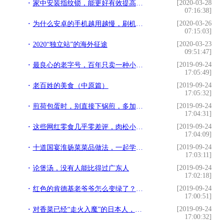
[2020-03-28
家中安装指纹锁，能更好有效提高安全 让我们生活更稳定放心
07:16:38]
[2020-03-26
为什么安卓的手机越用越慢，刷机也不行，是 CPU 老化吗？
07:15:03]
[2020-03-23
2020“独立站”的海外征途
09:51:47]
[2019-09-24
最良心的老字号，百年只卖一种小吃，一天仅卖500斤，顾客都爱
17:05:49]
[2019-09-24
老百姓的美食（中原篇）
17:05:32]
[2019-09-24
煎荷包蛋时，别直接下锅煎，多加一步，鸡蛋完整又好吃
17:04:31]
[2019-09-24
这些网红零食几乎零差评，肉松小贝上榜，多多少少买点给孩子吃
17:04:09]
[2019-09-24
十道国宴淮扬菜菜品做法，一起学着做国宴
17:03:11]
[2019-09-24
论煲汤，没有人能比得过广东人
17:02:18]
[2019-09-24
红色的肯德基老爷爷怎么变绿了？KPRO：我变绿了 也变轻了
17:00:51]
[2019-09-24
对香菜已经“走火入魔”的日本人，还有啥香菜零食想不出来？
17:00:32]