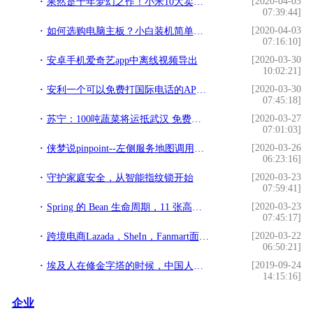
[2020-04-03
果然是十年梦幻之作！小米10大卖！3999元的定价太高明了
07:39:44]
[2020-04-03
如何选购电脑主板？小白装机简单易懂的电脑主板选购知识指南
07:16:10]
[2020-03-30
安卓手机爱奇艺app中离线视频导出
10:02:21]
[2020-03-30
安利一个可以免费打国际电话的APP——Wetalk
07:45:18]
[2020-03-27
苏宁：100吨蔬菜将运抵武汉 免费供应抗疫一线的医院
07:01:03]
[2020-03-26
侠梦说pinpoint--左侧服务地图调用量和WasOn过滤
06:23:16]
[2020-03-23
守护家庭安全，从智能指纹锁开始
07:59:41]
[2020-03-23
Spring 的 Bean 生命周期，11 张高清流程图及代码，深度解析
07:45:17]
[2020-03-22
跨境电商Lazada，SheIn，Fanmart面临疫情大考验？
06:50:21]
[2019-09-24
埃及人在修金字塔的时候，中国人在做什么？
14:15:16]
企业