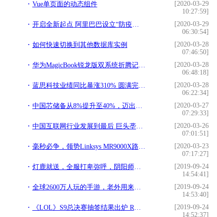
[2020-03-29
Vue单页面的动态组件
10:27:59]
[2020-03-29
开启全新起点 阿里巴巴设立“防疫直采全球寻源平台”
06:30:54]
[2020-03-28
如何快速切换到其他数据库实例
07:46:50]
[2020-03-28
华为MagicBook锐龙版双系统折腾记六：matlab
06:48:18]
[2020-03-28
蓝思科技业绩同比暴涨310% 圆满完成全年突围增长目标
06:22:34]
[2020-03-27
中国芯储备从8%提升至40%，迈出关键一步，将减少对外进口的依赖
07:29:33]
[2020-03-26
中国互联网行业发展到最后 巨头垄断了前两名剩下不值一提
07:01:51]
[2020-03-23
毫秒必争，领势Linksys MR9000X路由器为电竞而生
07:17:27]
[2019-09-24
灯鹿就送，全服打卑弥呼，阴阳师三周年活动你打几分：出货才快乐
14:54:41]
[2019-09-24
全球2600万人玩的手游，老外用来打架，中国玩家却拿来学外语？
14:53:40]
[2019-09-24
《LOL》S9总决赛抽签结果出炉 RNG小组赛将对上SKT
14:52:37]