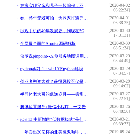
[2020-04-02
在家实现父亲和儿子一起编程，不需要安装任何编程软件
06:22:34]
[2020-04-01
她一整年无戏可拍，为养家打遍导演电话，《延禧攻略》一炮而红
06:38:35]
[2020-03-30
纵观手机的40年发展史，到现在5G手机的上市，手机你换了几次呢？
17:01:31]
[2020-03-30
全网最全面的Arouter源码解析
08:51:34]
[2020-03-29
侠梦说pinpoint--左侧服务地图调用量和WasOn过滤
08:44:49]
[2020-03-29
python学习-1：win10下python环境配置与pycharm安装激活
07:34:57]
[2020-03-28
创业者融资太难？获得风投不仅是靠商业计划书
09:14:02]
[2020-03-27
半导体老大哥的叛逆岁月——德州仪器
06:22:51]
[2020-03-26
腾讯位置服务+微信小程序，一文告诉你程序员为什么不会坐过站
06:48:56]
[2020-03-21
iOS 13 中新增的“低数据模式”是什么？
06:39:33]
[2019-09-24
一年卖出20亿杯的北美魔鬼咖啡，开业挤破了头，凭啥制霸魔都？