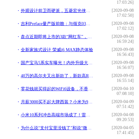
17:03:26]
[2020-09-08
外观设计前卫而硬派，五菱宏光侠概念车亮相成都车展
17:02:50]
[2020-09-08
吉利Preface量产版前瞻：与领克03同平台 或售11.98万元起
17:02:12]
[2020-09-08
盘点近期即将上市的3款“网红车”，其中2台纯国产，颜值太高了
16:59:24]
[2020-09-08
全新家族式设计 荣威i6 MAX静态体验
16:56:43]
[2020-09-08
国产宝马5系实车曝光！内外升级大改，奥迪A6L还是对手么？
16:56:07]
[2020-09-08
40万的高尔夫又出新款了，新款高R实拍车
16:55:14]
[2020-04-10
零花钱就买得起的WiFi6设备，不香么？小米Ax3600WiFi6路由器评测
07:08:10]
[2020-04-09
月薪3000买不起大牌西装？小米为90后圆梦，仅1199元，职场人：买
07:51:42]
[2020-04-08
小米10系列冲击高端市场成了！雷军：不惜代价追求极致体验
09:20:53]
[2020-04-05
为什么说“支付宝里没钱了”和说“微信里没钱了”给人的感觉不同
17:41:45]