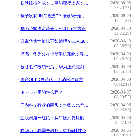
[2020-09-08
跌跌撞撞的成长，更能配得上家长的3层呵护：孩子摔跤有办法
17:20:23]
[2020-09-08
孩子没有“时间观念”？按这3步走，有效搞定孩子的“时间管理”
17:11:21]
[2020-04-10
华为荣耀决定清仓，V30 Pro官方正式降价，用户：还是来了
12:06:29]
[2020-04-10
谁说华为性价比不如荣耀？6G+128GB仅1599，比荣耀8X更能打！
06:38:31]
[2020-04-09
漂亮！华为公布全新手机系统：界面焕然一新，终于改掉老年UI
09:26:20]
[2020-04-09
被谷歌打破幻想后，华为正式亮剑，国产生态开始征战海外
08:36:15]
[2020-04-08
国产OLED屏获认可！消息称京东方将为新iPhone供应屏幕
08:42:11]
[2020-04-07
IPhone6 s用的怎么样？
08:09:55]
[2020-04-06
国内科技行业的巨头：年收入比华为阿里总和还多，掷600亿造芯片
17:04:52]
[2020-04-06
互联网第一红娘：从厂妹到复旦硕士，十年创业今被逼贱卖世纪佳缘
10:17:01]
[2020-04-05
除华为可称霸全球外，这4家科技公司也很强劲，你知道它们吗？
08:48:20]