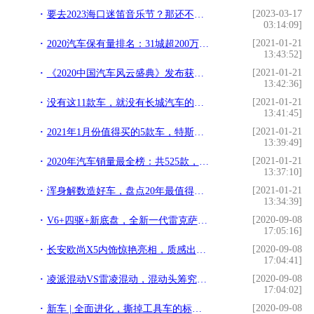
[2023-03-17
要去2023海口迷笛音乐节？那还不进来看攻略！！
03:14:09]
[2021-01-21
2020汽车保有量排名：31城超200万，普及度孰高孰低？
13:43:52]
[2021-01-21
《2020中国汽车风云盛典》发布获奖车型！你的爱车上榜了吗？
13:42:36]
[2021-01-21
没有这11款车，就没有长城汽车的今天
13:41:45]
[2021-01-21
2021年1月份值得买的5款车，特斯拉有两款
13:39:49]
[2021-01-21
2020年汽车销量最全榜：共525款，来看看有没有你的爱车？
13:37:10]
[2021-01-21
浑身解数造好车，盘点20年最值得买的7款车型，个个性价比十足
13:34:39]
[2020-09-08
V6+四驱+新底盘，全新一代雷克萨斯IS，运动操控大幅提升
17:05:16]
[2020-09-08
长安欧尚X5内饰惊艳亮相，质感出色配置齐全，或下月上市
17:04:41]
[2020-09-08
凌派混动VS雷凌混动，混动头筹究竟花落谁家？
17:04:02]
[2020-09-08
新车 | 全面进化，撕掉工具车的标签！五菱凯捷实车亮相