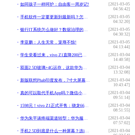
[2021-03-05
如同孩子一样呵护：自由客一周岁记!
04:56:42]
[2021-03-05
手机软件一定要更新到最新吗？怎么关掉这些软件更新通知？!
04:32:20]
[2021-03-05
银行IT系统怎么做好？数据治理的这6大要素你要知道!
04:30:32]
[2021-03-05
李亚鹏：人生无常，宠辱不惊!
04:13:44]
[2021-03-04
学生党看过来，vivo Z1直降200已到底价可以下手了!
14:40:58]
[2021-03-04
双面2.5D玻璃+4G运存，这款华为手机官方售价现已降至1699!
13:32:08]
[2021-03-04
新版联想Phab印度发布，7寸大屏幕就是要任性到底!
10:43:47]
[2021-03-04
真的可以取代手机App吗？微信小程序体验!
09:51:14]
[2021-03-04
1598元！vivo Z1正式开售：骁龙660AIE+异形全面屏!
08:51:55]
[2021-03-04
华为朱平谈终端渠道转型：华为服务店已覆盖全国90%以上县!
07:57:02]
[2021-03-04
手机2.5D到底是什么一种屏幕？连iPhone8也要用到吗？!