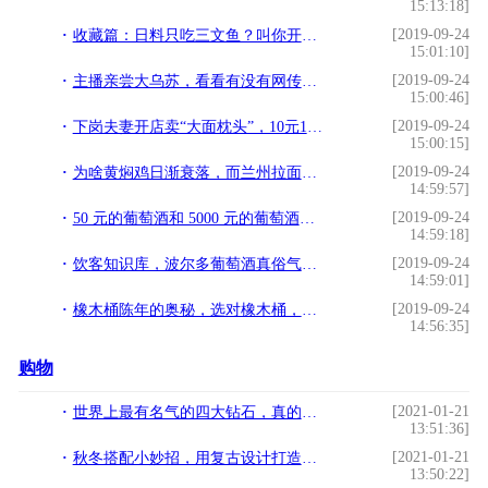
15:13:18]
[2019-09-24
收藏篇：日料只吃三文鱼？叫你开辟吃货新世界
15:01:10]
[2019-09-24
主播亲尝大乌苏，看看有没有网传那么厉害，结果已写在脸上
15:00:46]
[2019-09-24
下岗夫妻开店卖“大面枕头”，10元1个日入千元，食客：好吃
15:00:15]
[2019-09-24
为啥黄焖鸡日渐衰落，而兰州拉面能长盛不衰？
14:59:57]
[2019-09-24
50 元的葡萄酒和 5000 元的葡萄酒到底有多大差别？
14:59:18]
[2019-09-24
饮客知识库，波尔多葡萄酒真俗气，入坑葡萄酒不可不知道的知识
14:59:01]
[2019-09-24
橡木桶陈年的奥秘，选对橡木桶，好酒就酿成一半了
14:56:35]
购物
[2021-01-21
世界上最有名气的四大钻石，真的很美，你认识多少颗钻石？
13:51:36]
[2021-01-21
秋冬搭配小妙招，用复古设计打造个性潮流，妥妥的人群焦点
13:50:22]