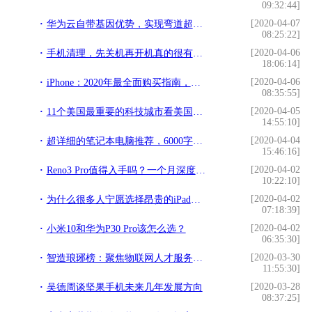
09:32:44]
[2020-04-07
华为云自带基因优势，实现弯道超车，未来将是阿里云最大竞争对手
08:25:22]
[2020-04-06
手机清理，先关机再开机真的很有效！为何重启不行？
18:06:14]
[2020-04-06
iPhone：2020年最全面购买指南，哪个最适合你？（下）
08:35:55]
[2020-04-05
11个美国最重要的科技城市看美国的强大
14:55:10]
[2020-04-04
超详细的笔记本电脑推荐，6000字干货，电脑小白的福利
15:46:16]
[2020-04-02
Reno3 Pro值得入手吗？一个月深度体验：这颜值在2020年依然少见
10:22:10]
[2020-04-02
为什么很多人宁愿选择昂贵的iPad，也不要廉价的Android平板？
07:18:39]
[2020-04-02
小米10和华为P30 Pro该怎么选？
06:35:30]
[2020-03-30
智造琅琊榜：聚焦物联网人才服务，破解行业人才困局
11:55:30]
[2020-03-28
吴德周谈坚果手机未来几年发展方向
08:37:25]