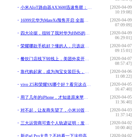
[2020-04-09
小米AIoT路由器AX3600迅速售罄：支持WiFi 6 599元
10:19:08]
[2020-04-09
16999元华为MateXs预售开启 全面升级彰显实力
07:09:09]
[2020-04-09
四大论据，扭转了我对华为HMS的悲观预期「华为EMUI技巧集」
06:29:01]
[2020-04-07
荣耀哪款手机好？懂的人，只选这几款！拍照、游戏全面碾压同价位
09:15:01]
[2020-04-07
餐饮门店线下转线上，美团外卖开通审核绿色通道：当天可营业
08:57:47]
[2020-04-06
靠代购起家，成为淘宝女装巨头，还被哈佛商学院写进教学案例
11:08:22]
[2020-04-05
vivo Z5和荣耀9X哪个好？看完这点我果断选择了前者
16:47:40]
[2020-04-05
用了几年的iPhone，才知道原来苹果手机也有“游戏模式”
11:36:40]
[2020-04-03
对不起，让友商失望了，小米10首卖日销额破3亿
11:37:14]
[2020-04-02
三大运营商可查个人轨迹证明：发个短信就知道
10:00:46]
[2020-04-02
新iPad Pro太贵？不妨看一下这些高性价比的平板