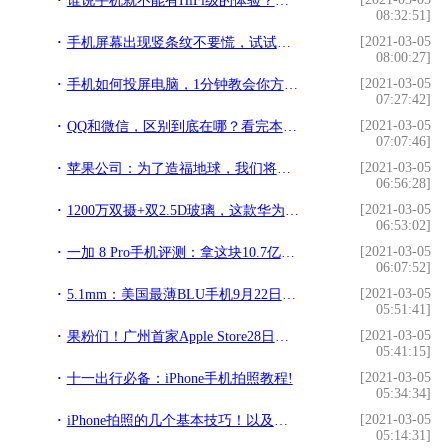
谁说手机就不能有HiFi级的体验？只因为你少了这款便携HiFi神器!
08:32:51]
[2021-03-05
手机屏幕出现竖条纹不要慌，试试比默尔清洁器!
08:00:27]
[2021-03-05
手机如何投屏电脑，1分钟教会你方法！!
07:27:42]
[2021-03-05
QQ和微信，区别到底在哪？看完本文恍然大悟!
07:07:46]
[2021-03-05
苹果公司：为了造福地球，我们将免费回收你们手中的苹果手机!
06:56:28]
[2021-03-05
1200万双摄+双2.5D玻璃，这款华为手机已降至1599元!
06:53:02]
[2021-03-05
一加 8 Pro手机评测：拿这块10.7亿色屏幕跟专业显示器比比怎么样？!
06:07:52]
[2021-03-05
5.1mm：美国最薄BLU手机9月22日将开售!
05:51:41]
[2021-03-05
果粉们！广州首家Apple Store28日开业 你想知道的都在这里！!
05:41:15]
[2021-03-05
十一出行必备：iPhone手机拍照教程!
05:34:34]
[2021-03-05
iPhone拍照的几个基本技巧！以及常用的10个构图方法!
05:14:31]