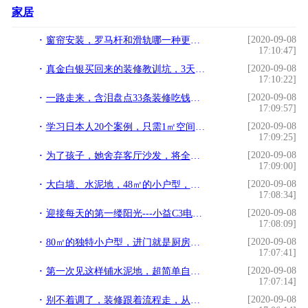
家居
[2020-09-08
窗帘安装，罗马杆和滑轨哪一种更好？两者各有优劣，建议你这样选
17:10:47]
[2020-09-08
真金白银买回来的装修教训坑，3天整理总结：让你少花冤枉钱
17:10:22]
[2020-09-08
一路走来，含泪盘点33条装修吃钱黑洞，师傅都感叹白干了那么多年
17:09:57]
[2020-09-08
学习日本人20个案例，只需1㎡空间，你就可以打造一个舒适的书桌
17:09:25]
[2020-09-08
为了孩子，她舍弃客厅沙发，将全屋规划的超合理，很值得借鉴
17:09:00]
[2020-09-08
大白墙、水泥地，48㎡的小户型，进屋就被吸引了，简约又漂亮
17:08:34]
[2020-09-08
迎接每天的第一缕阳光---小益C3电动智能窗帘体验
17:08:09]
[2020-09-08
80㎡的独特小户型，进门就是厨房，虽然有些别扭但装修的很精致
17:07:41]
[2020-09-08
第一次见这样铺水泥地，超简单自己能上手！比贴瓷砖还高级
17:07:14]
[2020-09-08
别不着调了，装修跟着流程走，从毛坯到入住避着坑走，还不明白？