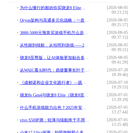
[2026-08-05
为什么懂行的都劝你买骁龙8 Elite，看完这篇就懂了
09:23:23]
[2026-08-05
Oryon架构与高通多元化战略：一盘大棋，不在一人
09:25:57]
[2026-08-05
3000-5000元预算买游戏手机怎么选？这三款骁龙旗舰让你稳赢每一局
09:37:15]
[2026-08-05
从性能到续航，从拍照到游戏——2026年换机看这几款就够了
09:39:21]
[2026-08-05
骁龙8至尊版，让AI体验更加贴合多样化使用场景
09:41:29]
[2026-07-28
从WAIC看AI时代：鼎捷董事长叶子祯补上产业关键一层
18:39:46]
[2026-07-10
《成都诺和企业文化践行者》—践行文化，榜样力量
19:29:53]
[2026-07-01
骁龙8s Gen4与骁龙8 Elite（骁龙8至尊），别再搞混了！
13:29:29]
[2026-07-01
什么手机游戏能力出色？2025年安卓顶级游戏旗舰横评
13:27:44]
[2026-07-01
vivo S50评测：轻薄与续航终于不用二选一了
13:25:48]
[2026-07-01
小米17 Ultra评测：拍照旗舰那么多，这台凭什么让摄影师动心？