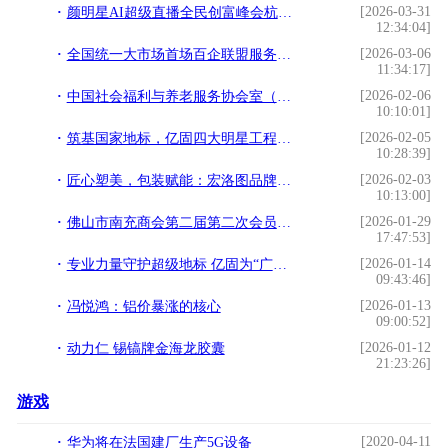
[2026-03-31
颜明星AI超级直播全民创富峰会杭州落幕，知名大健康操盘手程译墨携手增量传媒
12:34:04]
[2026-03-06
全国统一大市场首场百企联盟服务站授牌会议在广东成功举办
11:34:17]
[2026-02-06
中国社会福利与养老服务协会室（车）内环境与健康科技分会正式成立！
10:10:01]
[2026-02-05
筑基国家地标，亿固四大明星工程铸就品质丰碑
10:28:39]
[2026-02-03
匠心塑美，包装赋能：宏洛图品牌设计引领美妆包装新纪元
10:13:00]
[2026-01-29
佛山市南充商会第二届第二次会员大会暨2026年迎春晚会圆满举行
17:47:53]
[2026-01-14
专业力量守护超级地标 亿固为“广州白云国际机场”筑牢品质基石！
09:43:46]
[2026-01-13
冯悦鸿：铝价暴涨的核心
09:00:52]
[2026-01-12
动力仁 锡镐牌金海龙胶囊
21:23:26]
游戏
[2020-04-11
华为将在法国建厂生产5G设备