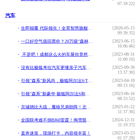
07:18:22]
汽车
[2026-05-15
生即颠覆 代际领先！全景智慧旗舰轻卡瑞驰C9正式上市
09:39:35]
[2023-06-15
一口好空气值回票价？20万级“森林座舱”消除中年焦虑
16:06:46]
[2023-08-31
不是吧！成都这么火的车展你竟然还没来看
11:00:16]
[2025-09-30
没有比极狐考拉汽车更懂亲子汽车的宝宝巴士啦～
13:37:30]
[2023-04-18
引领“森系”新风尚，极狐阿尔法S/T森林版亮相
09:13:16]
[2023-06-16
引领“森系”新豪华 极狐阿尔法S和阿尔法T森林版上市
08:33:52]
[2025-01-22
京城德比大战，魔核兄弟助阵！北汽男篮北京汽车品牌之夜高端宠粉！
11:37:36]
[2024-12-31
全国联考难不倒BJ60雷霆！掏雪豁沙战陡坡，猛字当头！
11:19:37]
[2023-03-23
直奔迷笛，现场打卡，内容很丰富！
01:57:29]