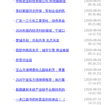
[2026-08-05
华裕农业科技有限公司:科技赋能蛋鸡产业
09:36:24]
[2026-08-05
美好家园河北环保：军创企业的民生担当
09:36:40]
[2026-08-05
广东一三七化工黄景柱：绿色革命的践行者
09:25:08]
[2026-08-04
2026年国内经济纠纷领域，宁波口碑好的律师事务所究竟哪家更强？
14:22:33]
[2026-08-04
楚城共创：共创共享 生态兴农
09:32:59]
[2026-08-04
西部华商高东升：城市引擎 商业焕新
09:21:41]
[2026-08-04
所贵功业昌
09:20:21]
[2026-08-04
宝山月浦博爱幼儿园徐莉芳：尊重成长 以境养心
09:19:25]
[2026-08-03
2026宁波实力强律师推荐：执行案件如何选对律师？
15:14:47]
[2026-08-03
新疆建材木材产业链平台期待您的加入，诚邀您入驻！
14:02:50]
[2026-07-31
一本口袋书把科普送到你身边！《这些抗癌误区不要踩》读者见面会在杭举行
14:53:22]