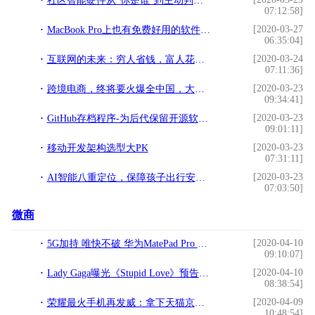
社区智能硬件从“你是谁”到主动判断“你是谁”
07:12:58]
[2020-03-27
MacBook Pro上也有免费好用的软件？15款不可错过的免费APP
06:35:04]
[2020-03-24
互联网的未来：穷人省钱，富人花钱省时间
07:11:36]
[2020-03-23
跨境电商，终将要火爆全中国，大家创业的好时机
09:34:41]
[2020-03-23
GitHub存档程序-为后代保留开源软件，代码可存储1000年
09:01:11]
[2020-03-23
移动开发架构选型大PK
07:31:11]
[2020-03-23
AI智能八重定位，保障孩子出行安全：360儿童电话手表评测
07:03:50]
微商
[2020-04-10
5G加持 唯快不破 华为MatePad Pro 5G平板正式发布
09:10:07]
[2020-04-10
Lady Gaga曝光《Stupid Love》预告片：苹果iPhone 11 Pro录制
08:38:54]
[2020-04-09
荣耀最火手机再发威：拿下天猫京东苏宁销量冠军
10:48:54]