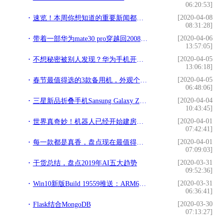
06:20:53]
[2020-04-08
速览！本周你想知道的重要新闻都在这了
08:31:28]
[2020-04-06
带着一部华为mate30 pro穿越回2008年，会是什么情景？
13:57:05]
[2020-04-05
不想秘密被别人发现？华为手机开启这3大功能，一键轻松隐藏
13:06:18]
[2020-04-05
春节最值得选的3款备用机，外观个性不拘一格
06:48:06]
[2020-04-04
三星新品折叠手机Sansung Galaxy Z Flip 短評測，是否值得购买？
10:43:45]
[2020-04-01
世界真奇妙！机器人已经开始建房子了！未来想搬砖都没人要了……
07:42:41]
[2020-04-01
每一款都是真香，盘点现在最值得入手的4款手机
07:09:03]
[2020-03-31
干货总结，盘点2019年AI五大趋势
09:52:36]
[2020-03-31
Win10新版Build 19559推送：ARM64设备支持Hyper-V、修复中文输入法和绿屏BUG
06:36:41]
[2020-03-30
Flask结合MongoDB
07:13:27]