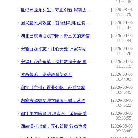
14:07:45]
[2026-08-06
世纪兴业尤长生：守正创新 深耕边疆启新程
11:33:29]
[2026-08-06
国兴宜民周敬宜：智能移动哨位装备 为基层应急履职赋能防患未然
11:23:37]
[2026-08-06
湖北巴东博盛姚中阳：野三关的来信
11:23:44]
[2026-08-06
安徽百蕊许志：此心安处 归家有期
11:23:28]
[2026-08-06
安得和众薛全英：深耕数据安全 国产技术扬帆出海
11:23:15]
[2026-08-06
陕西菁禾：思辨教育新名片
10:44:03]
[2026-08-06
润实（广州）置业孙帆：品质筑就人居标杆
10:43:45]
[2026-08-06
内蒙古鸿德文理学院周玉树：从严治校 特色办学
10:43:22]
[2026-08-05
御江集团陈昌明 冯焱东：诚信品质启新程
09:36:55]
[2026-08-05
湖南涓江赵娟：匠心筑履 行稳致远
09:36:08]