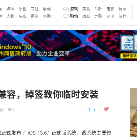
频
媒体
原创
专题
滚动
游戏
美食
八卦
电影
音乐
银
人物
头条
投资
金融
购物
微商
导购
评测
保养
件首次兼容，掉签教你临时安装
读：864
正式发布了 iOS 13.6.1 正式版系统，该系统主要修