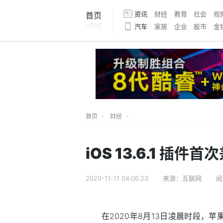
资讯
财经
教育
社会
视
首页
HOME
汽车
家居
企业
股市
金
首页
财经
iOS 13.6.1 插
2020-11-11 04:06:23
来源：互联网
阅
在2020年8月13日凌晨时段，苹果