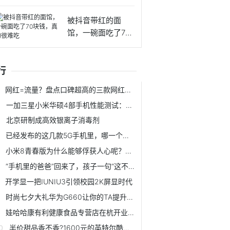
被抖音带红的面
馆，一碗面吃了70
块钱，真
行
网红=流量？盘点口碑超高的三款网红饮料，哪一款是你最爱？
一加三星小米华硕4部手机性能测试：一加手机6T仍是机皇
北京研制成高效银离子消毒剂
已经发布的这几款5G手机里，哪一个是你喜欢的？
小米8青春版为什么能够俘获人心呢？看完下面强大功能你就知道了
“手机里的爸爸”回来了，孩子一句“这不是爸爸”催人泪下
开学显一把IUNIU3引领校园2K屏显时代
时尚七夕大礼华为G660让你的TA提升格调变潮人
娃哈哈康有利健康食品专营店在杭开业，探索“电商+零售”新模式
半价甜品香不香?1600元的英特尔酷睿I9实测,能赢4000