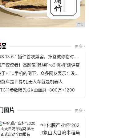
广告
更多
iOS 13.6.1 插件首次兼容，掉签教你临时安装
国产佼佼者！高颜值“魅族Pro6 真机”测评赏
关于HTC手机的倒下，众多网友表示：没有一个厂商是无辜的
智能车是计算机,无人车就是机器人
HTC11参数曝光:2K曲面屏+800万+1200
门图片
更多
“中化膜产业杯”202
0象山大目湾半程马