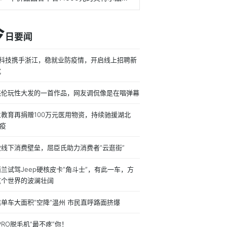
今
日要闻
成科技携手浙江，稳就业防疫情，开启线上招聘新
式
杰伦玩性大发的一首作品，网友调侃像是在唱弹幕
立教育再捐赠100万元医用物资，持续驰援湖北
”疫
破线下消费壁垒，屈臣氏助力消费者“云逛街”
兰试驾Jeep硬核皮卡“角斗士”，有此一车，方
这个世界的波澜壮阔
单车大面积“空降”温州 市民直呼路面挤爆
 PRO脱毛机“最不疼”你！