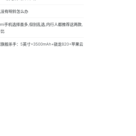
机没有响铃怎么办
dmi手机选择虽多,但别乱选,内行人都推荐这两款,
价比
旗舰杀手：5英寸+3500mAh+骁龙820+苹果云