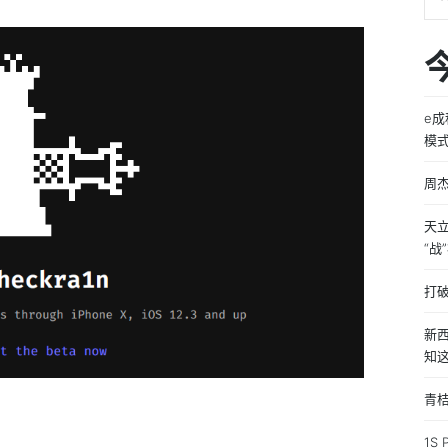
e
模
周
天
“战
打
新西
知
青桔
1S