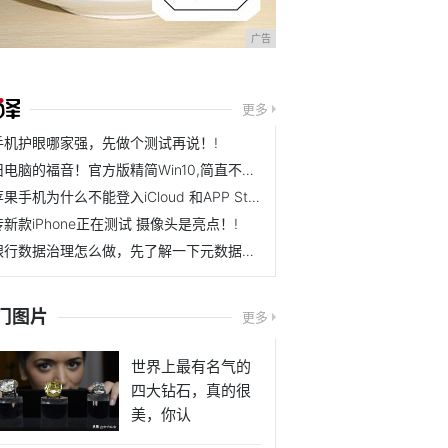
广告
更多
手机护眼哪家强，先做个测试再说！!
旧电脑的福音！官方版精简Win10,简直不要太香!
苹果手机为什么不能登入iCloud 和APP Store!
传新款iPhone正在测试 摄像头是亮点！!
银行数据治理怎么做，先了解一下元数据管理在银行业务中的应用!
门图片
更多
世界上最有名气的
四大钻石，真的很
美，你认