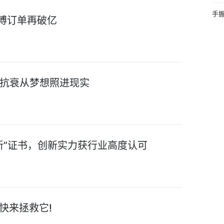
手握
师傅订单再破亿
抗衰从梦想照进现实
新”证书，创新实力获行业高度认可
，快来拯救它!