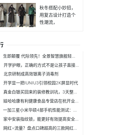
秋冬搭配小妙招，
用复古设计打造个
性潮流，
行
生即颠覆 代际领先！全景智慧旗舰轻卡瑞驰C9正式上市
开学护眼，正确的方式不是让孩子直接远离电子产品
北京研制成高效银离子消毒剂
开学显一把IUNIU3引领校园2K屏显时代
真金白银买回来的装修教训坑，3天整理总结：让你少花冤枉钱
娃哈哈康有利健康食品专营店在杭开业，探索“电商+零售”新模式
一加三星小米华硕4部手机性能测试：一加手机6T仍是机皇
家中安装指纹锁，能更好有效提高安全 让我们生活更稳定放心
网红=流量？盘点口碑超高的三款网红饮料，哪一款是你最爱？