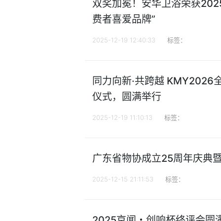
双奖加冕！安华卫浴荣获202
费者喜爱品牌”
2025-12-19 12:40:33
标签：
同力向新·共跨越 KMY20
仪式，圆满举行
2025-12-19 11:10:13
标签：
广东省物协成立25周年庆典
2025-12-15 21:11:53
标签：
2025京闻・创响杯终评会圆