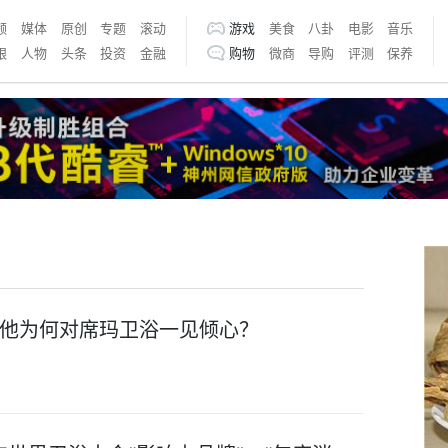
频
媒体
原创
专题
滚动
游戏
美食
八卦
电影
音乐
银
人物
头条
投资
金融
购物
微商
导购
评测
保养
他为何对席玛卫浴一见倾心？