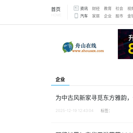
资讯
财经
教育
社会
视
首页
HOME
汽车
家居
企业
股市
金
企业
为中古风新家寻觅东方雅韵，
2025-12-19 12:43:04
标签：