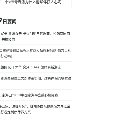
小米8青春版为什么能够俘获人心呢？看完下面强大功能你就知道了
今
日要闻
封家书 共盼春来 书香门地与代理商、经销商同向
 共抗疫情
万口罩驰援省级品牌运营商和品牌服务商 强力巨彩
行动ing ！
颜值 陷于才华 奕泽IZOA引领时尚新潮流
个资深失眠理工男对睡眠监测、改善睡眠的探索过
行定海山”2019中国定海海岛越野极限赛
天使回家，温暖疗愈”，御湘湖国际健康城为浙江最
逆行者定制疗休养方案