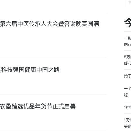
第六届中医传承人大会暨答谢晚宴圆满
一
同行
5
暖心
走科技强国健康中国之路
始于
一
程
农垦臻选优品年货节正式启幕
“神
“
美