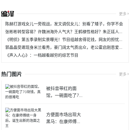
更多
陈赫打游戏女儿一旁观战，发文调侃女儿：别看了矮子，你学不会
张彬彬转型容易？许魏洲海外人气大？王鹤棣性格好？朱正廷人好？
《明侦》第五季录制实景曝光！节目组越舍得花钱，网友的担忧越重
郭晶晶受邀现身米兰看秀，豪门阔太气质出众，老公霍启刚恩爱同行
《声入人心》：一档越看越穷的综艺节目
热门图片
更多
被抖音带红的面
馆，一碗面吃了70
块钱，真
方便面市场出现大
黑马：在康师傅统
一身后，