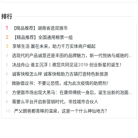
排行
【精品推荐】湖南省造双旗币
【精品推荐】全国通用粮票一组
享够生活·赢在未来，助力千万实体商户崛起
选现代的产品诚意还是丰田的品牌魅力，新一代悦纳与威驰的C位之争
决战舟山·谁主沉浮丨邀您共同见证2019·创业新星的诞生！
诚客快租怎么样 诚客快租助力古镇打造特色新旅游
微脉倡议书：不要让恐慌，成为此次疫情的助燃剂！
方便面市场出现大黑马：在康师傅统一身后，诞生出新的泡面之王
需要么平台开启新营销时代，寻找城市合伙人
严父朗爸都青睐的温泉，这是一个什么神仙地方？