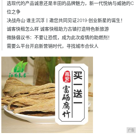
选现代的产品诚意还是丰田的品牌魅力，新一代悦纳与威驰的C
位之争
决战舟山·谁主沉浮丨邀您共同见证2019·创业新星的诞生！
诚客快租怎么样 诚客快租助力古镇打造特色新旅游
微脉倡议书：不要让恐慌，成为此次疫情的助燃剂！
需要么平台开启新营销时代，寻找城市合伙人
广告