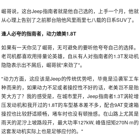
崛哥说，这台Jeep指南者就是他自己选的，上手一个月，他就
从心理上告别了之前那台陪他风里雨里七八载的日系SUV了。
逢人必夸的指南者，动力媲美1.8T
如果有一天你见了崛哥，无可避免的要听他夸夸自己的选择。
老司机都喜欢用排量论英雄，自从有人对指南者的1.3T发动机
隐隐表示出不屑后，崛哥就"来劲了"。
"动力方面，这应该是Jeep的传统优势吧，毕竟是沿袭军工车
种而来的，如果动力不足或者操控性不好的话，老美岂不是贻
笑大方了？我的感受是，在城市里开，Jeep指南者1.3T涡轮增
压发动机和我开过的1.8T的车型基本差不多，配合9AT变速箱
操控也比较舒适顺畅，堵车时也没有顿挫感。在山路上尤其是
雨天的泥泞上坡路段开，最大功率127kW, 峰值扭矩270N·m的
这套发动机实际上也是足够应付的。"