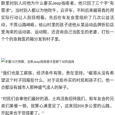
群里时别人问他为什么要买Jeep指南者，他只回了三个字"有
需求"。当时别人都以为他吹牛，云评车，不料后来崛哥真的用
实际行动让人刮目相看。先后在车友会里组织了几次公益活
动，不畏山路崎岖，给山村里的孩子送他从某运动品牌折扣店
里淘来的运动装、运动鞋，还咨询自己当医生的老婆，打包一
个个的急救医药箱分发到村子里。
"我们也是工薪族，经济条件有限，贵在坚持。"崛哥从没有希
望这个村子回报些什么，对于这些朴实的村民和孩子们，他一
点都没有城市人那种盛气凌人的架子。
"村民们会拿他们最好的酒，土鸡活鱼招待我们，和车友会的兄
弟们美餐一顿，就算心满意足了，这来回200多公里的山路，
开起来也不觉得累了。"