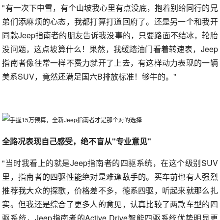
"有一次下中雪，有个山坡我心里有点没底，抱着别给同行的兄
弟们添麻烦的心态，我都打算打道回府了。还是另一个和我开
同款Jeep指南者的朋友告诉我没事的，只要路面不结冰，轮胎
没问题，这点坡算什么！果然，我缓踏油门看着转速表，Jeep
指南者像往常一样不费力就开了上去，有这样动力表现的一辆
美系SUV，竟然还满足国六B排放标准！够牛的。"
全路况表现自己感受，绝不盲从"专业意见"
"当时我看上的就是Jeep指南者的四驱系统，在这个级别SUV
里，指南者的四驱性能绝对是难逢敌手的。买车前也有人强烈
推荐我大众的探歌，价格差不多，德系四驱，听起来就那么扎
实。但我还是综合了更多人的意见，认真比较了两款车型的四
驱系统，Jeep指南者的Active Drive智能四驱系统优势明显更