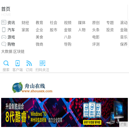
首页
HOME
资讯
财经
教育
社会
视频
媒体
原创
专题
滚动
汽车
家居
企业
股市
金银
人物
头条
投资
金融
游戏
美食
八卦
电影
音乐
购物
微商
导购
评测
保养
大数据
区块链
搜索
客户端
订阅
扫码关注
广告