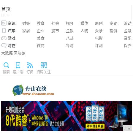
首页
HOME
资讯
财经
教育
社会
视频
媒体
原创
专题
滚动
汽车
家居
企业
股市
金银
人物
头条
投资
金融
游戏
美食
八卦
电影
音乐
购物
微商
导购
评测
保养
大数据
区块链
搜索
客户端
订阅
扫码关注
广告