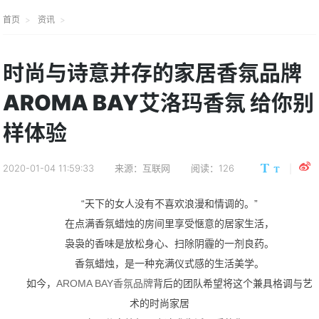
首页
资讯
时尚与诗意并存的家居香氛品牌
AROMA BAY艾洛玛香氛 给你别
样体验
2020-01-04 11:59:33
来源：互联网
阅读：126
“天下的女人没有不喜欢浪漫和情调的。”
在点满香氛蜡烛的房间里享受惬意的居家生活，
袅袅的香味是放松身心、扫除阴霾的一剂良药。
香氛蜡烛，是一种充满仪式感的生活美学。
如今，
AROMA BAY
香氛品牌
背后的团队希望将这个兼具格调与艺
术的时尚家居