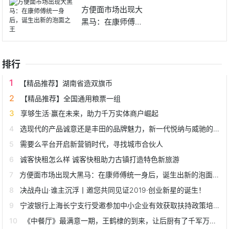
方便面市场出现大
黑马：在康师傅统
一身后，
排行
【精品推荐】湖南省造双旗币
【精品推荐】全国通用粮票一组
享够生活·赢在未来，助力千万实体商户崛起
选现代的产品诚意还是丰田的品牌魅力，新一代悦纳与威驰的C位之争
需要么平台开启新营销时代，寻找城市合伙人
诚客快租怎么样 诚客快租助力古镇打造特色新旅游
方便面市场出现大黑马：在康师傅统一身后，诞生出新的泡面之王
决战舟山·谁主沉浮丨邀您共同见证2019·创业新星的诞生！
宁波银行上海长宁支行受邀参加中小企业有效获取扶持政策培训会
《中餐厅》最满意一期，王鹤棣的到来，让后厨有了千军万马的感觉