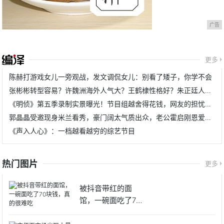
广告
更多
陈赫打游戏女儿一旁观战，发文调侃女儿：别看了矮子，你学不会
张彬彬转型容易？许魏洲海外人气大？王鹤棣性格好？朱正廷人好？
《明侦》第五季录制实景曝光！节目组越舍得花钱，网友的担忧越重
郭晶晶受邀现身米兰看秀，豪门阔太气质出众，老公霍启刚恩爱同行
《声入人心》：一档越看越穷的综艺节目
热门图片
更多
被抖音带红的面
馆，一碗面吃了70
块钱，真