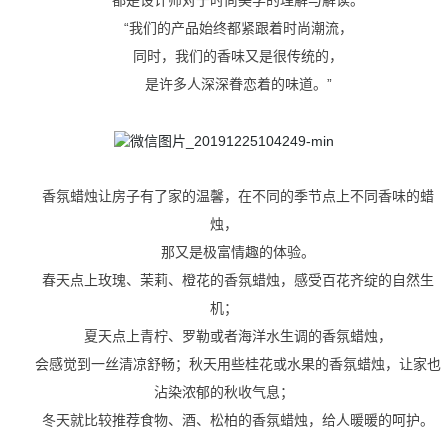
“我们的产品始终都紧跟着时尚潮流，
同时，我们的香味又是很传统的，
是许多人深深眷恋着的味道。”
香氛蜡烛让房子有了家的温馨，在不同的季节点上不同香味的蜡
烛，
那又是极富情趣的体验。
春天点上玫瑰、茉莉、橙花的香氛蜡烛，感受百花齐绽的自然生
机；
夏天点上青柠、罗勒或者海洋水生调的香氛蜡烛，
会感觉到一丝清凉舒畅；秋天用些桂花或水果的香氛蜡烛，
让家也
沾染浓郁的秋收气息；
冬天就比较推荐食物、酒、松柏的香氛蜡烛，给人暖暖的呵护。