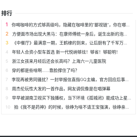
排行
你喝咖啡的方式够高级吗，隐藏在咖啡里的“鄙视链”，你在哪一层
方便面市场出现大黑马：在康师傅统一身后，诞生出新的泡面之王
《中餐厅》最满意一期，王鹤棣的到来，让后厨有了千军万马的感觉
年轻人合资小型车首选 新一代悦纳够炫！够省！够聪明！
浙江女孩来月经后还会长高吗？上海六一儿童医院
穿的都是些啥啊……靠脸撑住了吗？
李现再被男同骚扰？一封举报信直指GQ主编，官方回应后事件反转
周杰伦玩性大发的一首作品，网友调侃像是在唱弹幕
早早被湖南卫视买下独播权，当下环境《孤城闭》能成功上星吗？
拍《我不是药神》的时候，徐峥为啥不请王宝强演，徐峥亲自解答