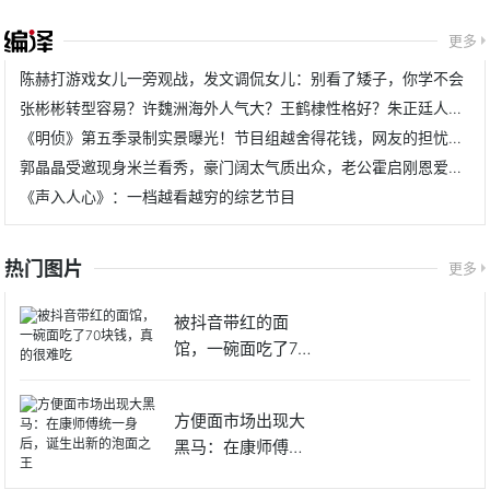
更多
陈赫打游戏女儿一旁观战，发文调侃女儿：别看了矮子，你学不会
张彬彬转型容易？许魏洲海外人气大？王鹤棣性格好？朱正廷人好？
《明侦》第五季录制实景曝光！节目组越舍得花钱，网友的担忧越重
郭晶晶受邀现身米兰看秀，豪门阔太气质出众，老公霍启刚恩爱同行
《声入人心》：一档越看越穷的综艺节目
热门图片
更多
被抖音带红的面
馆，一碗面吃了70
块钱，真
方便面市场出现大
黑马：在康师傅统
一身后，