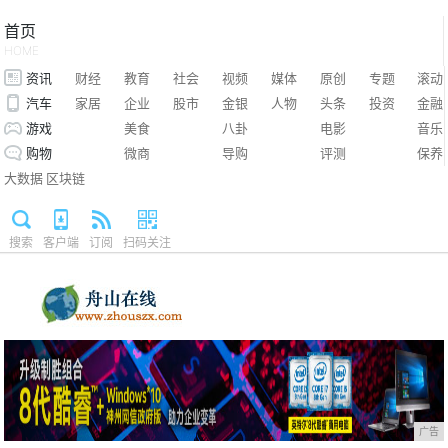
首页
HOME
资讯
财经
教育
社会
视频
媒体
原创
专题
滚动
汽车
家居
企业
股市
金银
人物
头条
投资
金融
游戏
美食
八卦
电影
音乐
购物
微商
导购
评测
保养
大数据
区块链
搜索
客户端
订阅
扫码关注
广告