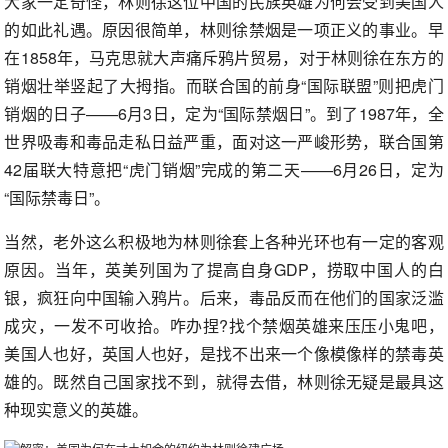
大家一定奇怪，林则徐这位中国的民族英雄为何会受到美国人
的如此礼遇。原因很简单，林则徐禁烟是一项正义的事业。早
在1858年，马克思就大声痛斥鸦片贸易，对于林则徐在东方的
销烟壮举竖起了大拇指。而联合国的前身“国际联盟”则把虎门
销烟的日子——6月3日，定为“国际禁烟日”。到了1987年，全
世界吸毒和毒品走私日益严重，面对这一严峻形势，联合国第
42届联大特意把“虎门销烟”完成的第二天——6月26日，定为
“国际禁毒日”。
当然，老外这么积极地为林则徐套上各种光环也有一定的客观
原因。当年，英美列国为了提高自身GDP，捞取中国人的白
银，疯狂向中国输入鸦片。后来，毒品反而在他们的国家泛滥
成灾，一发不可收拾。咋办捏?找个禁烟英雄来压压小鬼吧，
美国人也好，英国人也好，是找不出来一个像模像样的禁毒英
雄的。既然自己国家找不到，就得去借，林则徐无疑是最具这
种现实意义的英雄。