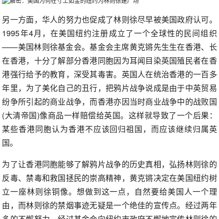
另一方面，华人的努力也促成了林则徐尽早被美国政府认可。
1995年4月，在美国纽约注册成立了一个全球性的民间组织
——美国林则徐基金会。基金会主席黄克锵先生生在香港、长
在香港，十分了解部分香港同胞因为耳闻目染英国殖民者在香
港强行给予的教育，深受其毒害。英国人在统治香港的一百多
年里，为了美化自己的丑行，把鸦片战争说成是由于中英贸易
纷争所引起的商业战争，而香港亦因当时商业战争中的战败国
(大清帝国)像商品一样赔偿给英国。这样就导致了一个后果：
某些香港同胞认为香港不应该回归祖国，而应该继续归属英
国。
为了让香港同胞能够了解鸦片战争的历史真相，弘扬林则徐的
反毒、禁毒和救国拯民的崇高精神，黄克锵决定在美国纽约树
立一座林则徐铜像。想做到这一点，自然要给美国人一个理
由，而林则徐的禁烟事迹无疑是一个绝佳的宣传点。经过两年
多的不懈努力，经过基金会向纽约市政府不懈地宣传林则徐的