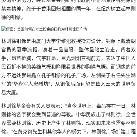
禁毒精神，终于于香港回归祖国的同一年，在纽约树立起林则
徐的铜像。
林则徐铜像是由厦门大学李维汜教授操刀设计，铜像上戴清朝
官员的夏季凉帽，身着一品官服，整体呈站立姿态，背着双
手，昂首挺胸，气宇轩昂，目光炯炯直视前方，表达了中国人
民百折不挠的英雄气概和睁眼看世界的胸襟气概。而铜像的前
方不远处就是矗立孔子铜像的孔子广场，左侧是于右任先生题
写的“华裔军人忠烈坊”，从铜像后面远望是耸入云天的世界贸
易大厦。
林则徐基金会有关人员表示：“当今世界上，毒品存在一日，林
则徐的名字就会受到普遍的尊敬。中华民族出了林则徐，全世
界需要林则徐，历史上产生了林则徐，现实和未来也需要林则
徐。”在黄克锵先生和其他华人的努力下，林则徐广场扩建工程