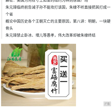
解密：美国为何在寸土如金的纽约为林则徐建广场
朱元璋临终前告诫子孙不能攻打该国，朱棣不听直接把其打成一
个省
概论中国历史各个王朝灭亡的主要原因，第八讲：明朝，一块硬
骨头
朱元璋禁止卧冰、埋儿等愚孝，伟大改革却被朱棣终结
广告