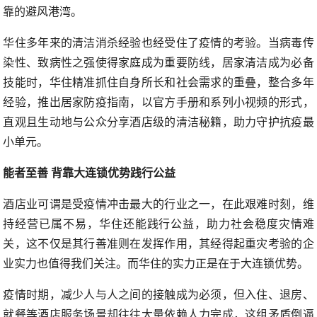
靠的避风港湾。
华住多年来的清洁消杀经验也经受住了疫情的考验。当病毒传
染性、致病性之强使得家庭成为重要防线，居家清洁成为必备
技能时，华住精准抓住自身所长和社会需求的重叠，整合多年
经验，推出居家防疫指南，以官方手册和系列小视频的形式，
直观且生动地与公众分享酒店级的清洁秘籍，助力守护抗疫最
小单元。
能者至善 背靠大连锁优势践行公益
酒店业可谓是受疫情冲击最大的行业之一，在此艰难时刻，维
持经营已属不易，华住还能践行公益，助力社会稳度灾情难
关，这不仅是其行善准则在发挥作用，其经得起重灾考验的企
业实力也值得我们关注。而华住的实力正是在于大连锁优势。
疫情时期，减少人与人之间的接触成为必须，但入住、退房、
就餐等酒店服务场景却往往大量依赖人力完成，这组矛盾倒逼