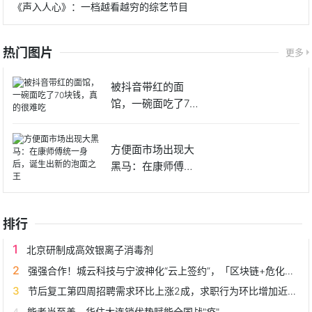
《声入人心》：一档越看越穷的综艺节目
热门图片
更多
被抖音带红的面
馆，一碗面吃了70
块钱，真
方便面市场出现大
黑马：在康师傅统
一身后，
排行
北京研制成高效银离子消毒剂
强强合作！城云科技与宁波神化“云上签约”，「区块链+危化品溯源」赋能城市应急管理
节后复工第四周招聘需求环比上涨2成，求职行为环比增加近4成
能者当至善，华住大连锁优势赋能全国战"疫"