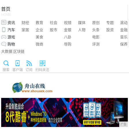
首页
HOME
资讯
财经
教育
社会
视频
媒体
原创
专题
滚动
汽车
家居
企业
股市
金银
人物
头条
投资
金融
游戏
美食
八卦
电影
音乐
购物
微商
导购
评测
保养
大数据
区块链
搜索
客户端
订阅
扫码关注
广告