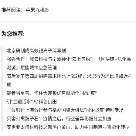
推荐阅读：
苹果7p和8
为您推荐:
北京研制成高效银离子消毒剂
强强合作！城云科技与宁波神化“云上签约”，「区块链+危化品
溯源」赋能城市应急管理
节后复工第四周招聘需求环比上涨2成，求职行为环比增加近4
成
能者当至善，华住大连锁优势赋能全国战"疫"
引“金融活水”入“科创良田”
宁波银行上海分行参与举办国资大讲坛“国企战疫”特别专场
贝客公寓魏子石：疫情之后，行业差异化细分会加速
安世亚太增材科技总部落户萧山，助力中国制造业智能化转型