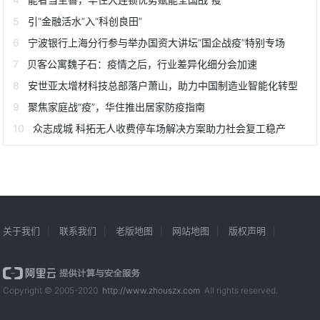
引“金融活水”入“科创良田”
宁波银行上海分行参与举办国资大讲坛“国企战疫”特别专场
贝客公寓魏子石：疫情之后，行业差异化细分会加速
安世亚太增材科技总部落户萧山，助力中国制造业智能化转型
聚焦家庭战“疫”，华住推出居家防疫指南
众志成城 科拓无人收费停车场解决方案助力社会复工稳产
关于我们
联系我们
老版地图
网站地图
版权声明
Copyright © 2005-2020
http://www.zhouszx.com
All rights reserved.