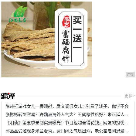
广告
更多
陈赫打游戏女儿一旁观战，发文调侃女儿：别看了矮子，你学不会
张彬彬转型容易？许魏洲海外人气大？王鹤棣性格好？朱正廷人好？
《明侦》第五季录制实景曝光！节目组越舍得花钱，网友的担忧越重
郭晶晶受邀现身米兰看秀，豪门阔太气质出众，老公霍启刚恩爱同行