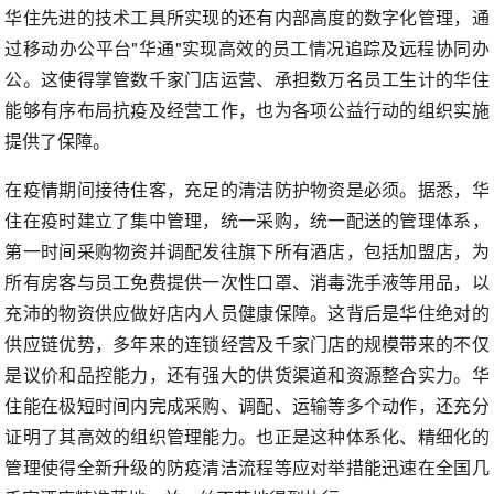
华住先进的技术工具所实现的还有内部高度的数字化管理，通
过移动办公平台"华通"实现高效的员工情况追踪及远程协同办
公。这使得掌管数千家门店运营、承担数万名员工生计的华住
能够有序布局抗疫及经营工作，也为各项公益行动的组织实施
提供了保障。
在疫情期间接待住客，充足的清洁防护物资是必须。据悉，华
住在疫时建立了集中管理，统一采购，统一配送的管理体系，
第一时间采购物资并调配发往旗下所有酒店，包括加盟店，为
所有房客与员工免费提供一次性口罩、消毒洗手液等用品，以
充沛的物资供应做好店内人员健康保障。这背后是华住绝对的
供应链优势，多年来的连锁经营及千家门店的规模带来的不仅
是议价和品控能力，还有强大的供货渠道和资源整合实力。华
住能在极短时间内完成采购、调配、运输等多个动作，还充分
证明了其高效的组织管理能力。也正是这种体系化、精细化的
管理使得全新升级的防疫清洁流程等应对举措能迅速在全国几