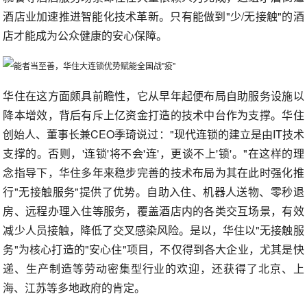
酒店业加速推进智能化技术革新。只有能做到"少/无接触"的酒
店才能成为公众健康的安心保障。
华住在这方面颇具前瞻性，它从早年起便布局自助服务设施以
降本增效，背后有斥上亿资金打造的技术中台作为支撑。华住
创始人、董事长兼CEO季琦说过："现代连锁的建立是由IT技术
支撑的。否则，'连锁'将不会'连'，更谈不上'锁'。"在这样的理
念指导下，华住多年来稳步完善的技术布局为其在此时强化推
行"无接触服务"提供了优势。自助入住、机器人送物、零秒退
房、远程办理入住等服务，覆盖酒店内的各类交互场景，有效
减少人员接触，降低了交叉感染风险。是以，华住以"无接触服
务"为核心打造的"安心住"项目，不仅得到各大企业，尤其是快
递、生产制造等劳动密集型行业的欢迎，还获得了北京、上
海、江苏等多地政府的肯定。