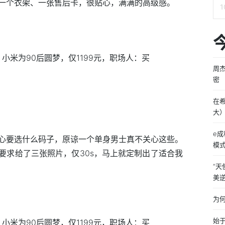
一个衣架、一张售后卡，很贴心，满满的高级感。
周
密
在
大
e
心要选什么码子，原谅一个单身男士真不关心这些。
模
要求给了三张照片，仅30s，马上就定制出了适合我
“
美
为何
始于