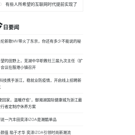
有些人所希望的互联网时代提前实现了
今
日要闻
杰伦新歌MV带火了东京，你还有多少不能说的秘
希望的田野上，芜湖中华职教社三届九次主任（扩
）会议在殷港小镇召开
成科技携手浙江，稳就业防疫情，开启线上招聘新
式
天使回家，温暖疗愈”，御湘湖国际健康城为浙江最
逆行者定制疗休养方案
说一汽丰田奕泽IZOA是潮酷单品
颜值 陷于才华 奕泽IZOA引领时尚新潮流