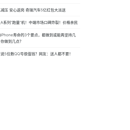
减压 安心返岗 奇瑞汽车5亿红包大派送
星A系列“跑量”机！中端市场口碑炸裂！价格亲民
iPhone寿命的3个要点，都做到或能再坚持几
，你做到几点？
在说5位数QQ号很值钱？网友：送人都不要！