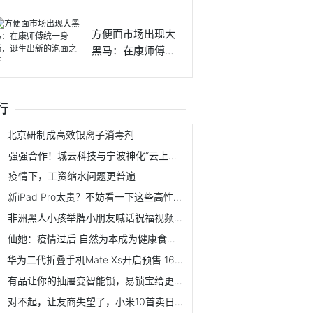
块钱，真
方便面市场出现大
黑马：在康师傅统
一身后，
行
北京研制成高效银离子消毒剂
强强合作！城云科技与宁波神化“云上签约”，「区块链+危化品溯源」赋能城市应急管理
疫情下，工资缩水问题更普遍
新iPad Pro太贵？不妨看一下这些高性价比的平板
非洲黑人小孩举牌小朋友喊话祝福视频是拍摄的吗
仙她：疫情过后 自然为本成为健康食品行业新趋势
华为二代折叠手机Mate Xs开启预售 16999元你准备好了吗？
有品让你的抽屉变智能锁，易锁宝给更多隐私
对不起，让友商失望了，小米10首卖日销额破3亿