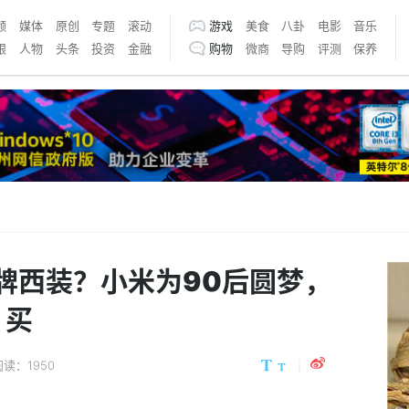
频
媒体
原创
专题
滚动
游戏
美食
八卦
电影
音乐
银
人物
头条
投资
金融
购物
微商
导购
评测
保养
大牌西装？小米为90后圆梦，
：买
阅读：1950