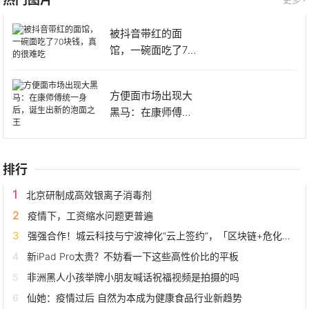
被抖音带红的面
馆，一碗面吃了70
块钱，真
方便面市场出现大
黑马：在康师傅统
一身后，
排行
北京研制成高效银离子消毒剂
疫情下，工资缩水问题更普遍
强强合作！城云科技与宁波神化“云上签约”，「区块链+危化品溯源」赋能城市应急管理
新iPad Pro太贵？不妨看一下这些高性价比的平板
非洲黑人小孩举牌小朋友喊话祝福视频是拍摄的吗
仙她：疫情过后 自然为本成为健康食品行业新趋势