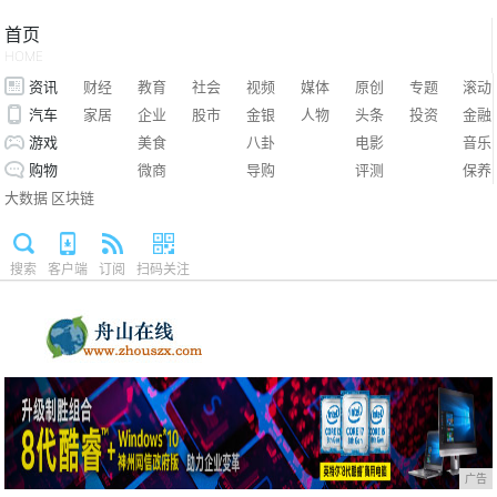
首页
HOME
资讯
财经
教育
社会
视频
媒体
原创
专题
滚动
汽车
家居
企业
股市
金银
人物
头条
投资
金融
游戏
美食
八卦
电影
音乐
购物
微商
导购
评测
保养
大数据
区块链
搜索
客户端
订阅
扫码关注
广告