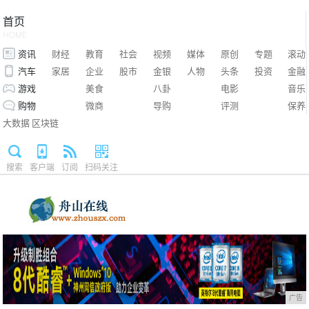
首页
HOME
资讯
财经
教育
社会
视频
媒体
原创
专题
滚动
汽车
家居
企业
股市
金银
人物
头条
投资
金融
游戏
美食
八卦
电影
音乐
购物
微商
导购
评测
保养
大数据
区块链
搜索
客户端
订阅
扫码关注
广告