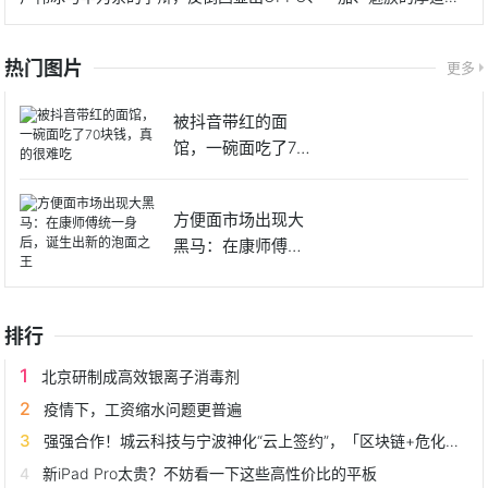
热门图片
更多
被抖音带红的面
馆，一碗面吃了70
块钱，真
方便面市场出现大
黑马：在康师傅统
一身后，
排行
北京研制成高效银离子消毒剂
疫情下，工资缩水问题更普遍
强强合作！城云科技与宁波神化“云上签约”，「区块链+危化品溯源」赋能城市应急管理
新iPad Pro太贵？不妨看一下这些高性价比的平板