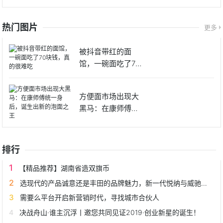
热门图片
更多
被抖音带红的面
馆，一碗面吃了70
块钱，真
方便面市场出现大
黑马：在康师傅统
一身后，
排行
【精品推荐】湖南省造双旗币
选现代的产品诚意还是丰田的品牌魅力，新一代悦纳与威驰的C位之争
需要么平台开启新营销时代，寻找城市合伙人
决战舟山·谁主沉浮丨邀您共同见证2019·创业新星的诞生！