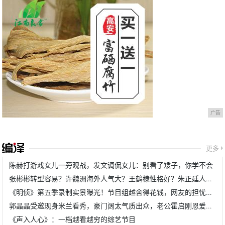
广告
更多
陈赫打游戏女儿一旁观战，发文调侃女儿：别看了矮子，你学不会
张彬彬转型容易？许魏洲海外人气大？王鹤棣性格好？朱正廷人好？
《明侦》第五季录制实景曝光！节目组越舍得花钱，网友的担忧越重
郭晶晶受邀现身米兰看秀，豪门阔太气质出众，老公霍启刚恩爱同行
《声入人心》：一档越看越穷的综艺节目