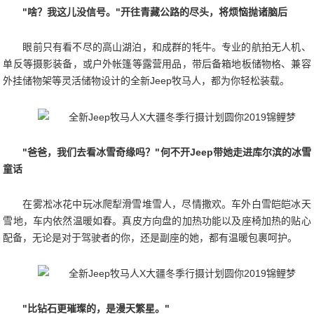
"啥？我这儿没信号。"开往青藏公路的尽头，将烦恼抛诸脑后
眼前只有看不尽的高山湖泊，和成群的牦牛。专业的航拍无人机、
单反等摄影装备，或户外帐篷等露营用品，带后备箱地板储物格、兼容
外挂储物架等灵活储物设计的全新Jeep牧马人，都为你轻松装载。
"爸爸，我们去看冰雪奇缘吗？"何不开Jeep带她走进库尔滨的冰雪
童话
在雾凇冰花中玩冰爬犁滑雪堆雪人，尽情撒欢。车外白雪皑皑冰天
雪地，车内依然温暖如春。真皮方向盘的加热功能以及座椅加热的贴心
配备，无论是对于驾驶者的你，还是副座的她，都有温暖包裹呵护。
"比钻石更璀璨的，是漫天繁星。"