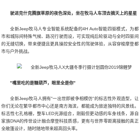
驶进克什克腾旗草原的夜色深处，坐在牧马人车顶去摘天上的星星
全新Jeep牧马人专业智能系统配备的4H Auto智能四驱模式，为都
市和城际间特殊气候、路况行驶而设，可实现纯后轮驱动与全时四驱间
的无缝切换，带来便捷且更具操控安全性的驾驶体验，从容穿梭摩登都
市与户外挑战。
"嘴里吃的是糖葫芦，眼里全是你"
全新Jeep牧马人拥有"一出世即被争相模仿"的标志性外观造型，让
你们无论在繁华都市中心还是南方海滨，都能成为旅途独特的风景线。
标志性七孔格栅，整车LED光源组合，刚毅但更动感的车身线条，源自
家族DNA的传世设计融合摩登科技质感，更有与世界零距离接触的真正
全敞篷设计，随时随地带来超高回头率。