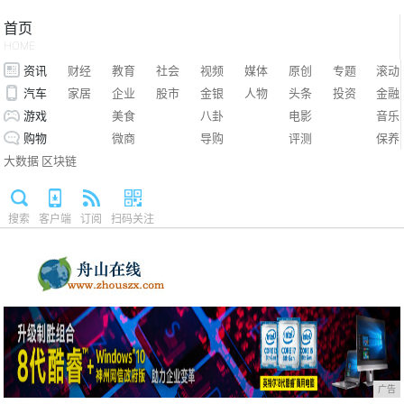
首页
HOME
资讯
财经
教育
社会
视频
媒体
原创
专题
滚动
汽车
家居
企业
股市
金银
人物
头条
投资
金融
游戏
美食
八卦
电影
音乐
购物
微商
导购
评测
保养
大数据
区块链
搜索
客户端
订阅
扫码关注
广告